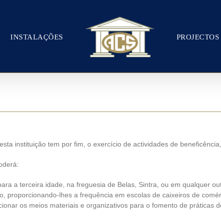
INSTALAÇÕES
PROJECTOS
a instituição tem por fim, o exercício de actividades de beneficência,
oderá:
a a terceira idade, na freguesia de Belas, Sintra, ou em qualquer out
o, proporcionando-lhes a frequência em escolas de caixeiros de comér
rcionar os meios materiais e organizativos para o fomento de práticas