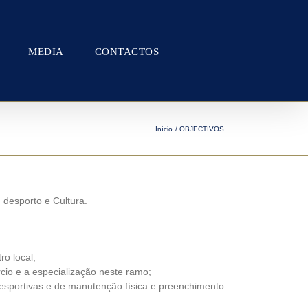
MEDIA
CONTACTOS
Início
OBJECTIVOS
 desporto e Cultura.
ro local;
cio e a especialização neste ramo;
 desportivas e de manutenção física e preenchimento