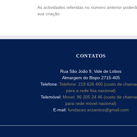
As actividades referidas no número anterior poder
sua criação.
CONTATOS
Rua São João 9, Vale de Lobos
Almargem do Bispo 2715-405
Telefone:
Telefone: 219 626 400 (custo de cham
para a rede fixa nacional)
Telemóvel:
Movel: 96 205 24 46 (custo de chama
para rede móvel nacional)
E-mail:
fundacao.acsantos@gmail.com