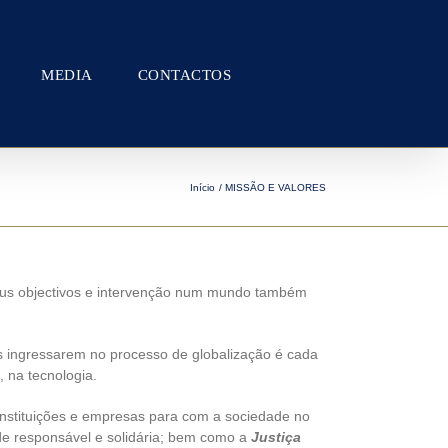
MEDIA
CONTACTOS
Início
MISSÃO E VALORES
seus objectivos e intervenção num mundo também
s ingressarem no processo de globalização é cada
, na tecnologia.
instituições e empresas para com a sociedade no
de responsável e solidária; bem como a
Justiça