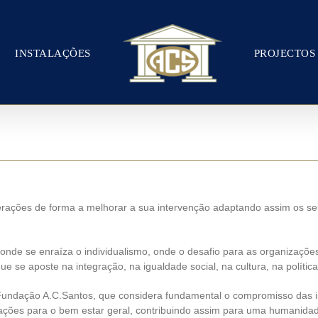
INSTALAÇÕES
PROJECTOS
terações de forma a melhorar a sua intervenção adaptando assim os 
de se enraíza o individualismo, onde o desafio para as organizaçõe
e se aposte na integração, na igualdade social, na cultura, na política
 Fundação A.C.Santos, que considera fundamental o compromisso das 
ações para o bem estar geral, contribuindo assim para uma humanida