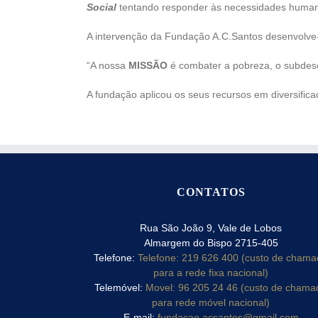
Social
tentando responder às necessidades humanas
A intervenção da Fundação A.C.Santos desenvolve-s
“A nossa
MISSÃO
é combater a pobreza, o subdesen
A fundação aplicou os seus recursos em diversific
CONTATOS
Rua São João 9, Vale de Lobos
Almargem do Bispo 2715-405
Telefone:
Telefone: 219 626 400 (custo de cham
para a rede fixa nacional)
Telemóvel:
Movel: 96 205 24 46 (custo de chama
para rede móvel nacional)
E-mail:
fundacao.acsantos@gmail.com