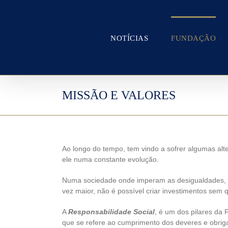
Skip
to
content
NOTÍCIAS
FUNDAÇÃO
MISSÃO E VALORES
Ao longo do tempo, tem vindo a sofrer algumas al
ele numa constante evolução.
Numa sociedade onde imperam as desigualdades, on
vez maior, não é possível criar investimentos sem qu
A
Responsabilidade Social
, é um dos pilares da
que se refere ao cumprimento dos deveres e obrig