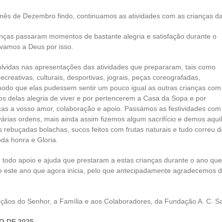
s de Dezembro findo, continuamos as atividades com as crianças da
anças passaram m
omentos de bastante alegria e satisfação durante o
uvamos a Deus por isso.
olvidas nas apresentações das atividades que prepararam, tais como
creativas, culturais, desportivas, jograis, peças coreografadas,
odo que elas pudessem sentir um pouco igual as outras crianças com
os delas alegria de viver e por pertencerem a Casa da Sopa e por
aças a vosso amor, colaboração e apoio. Passámos as festividades com
rias ordens, mais ainda assim fizemos algum sacrifício e demos aqui
 rebuçadas bolachas, sucos feitos com frutas naturais e tudo correu d
da honra e Gloria.
 todo apoio e ajuda que prestaram a estas crianças durante o ano que
e este ano que agora inicia, pelo que antecipadamente agradecemos 
ãos do Senhor, a Família e aos Colaboradores, da Fundação A. C. S
 DE 2025.