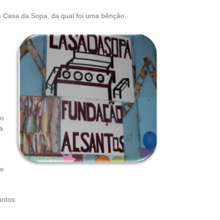
 Casa da Sopa, da qual foi uma bênção.
lo
a
de
antos.