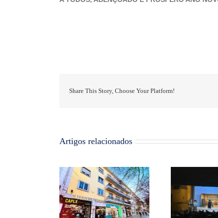
Share This Story, Choose Your Platform!
Artigos relacionados
O E
RIAS ALVALADE
PASSEIO SÉNIOR