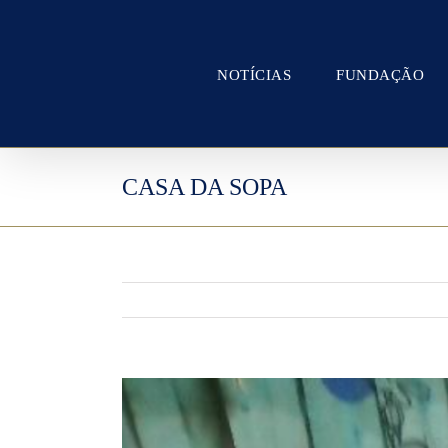
Skip
to
content
NOTÍCIAS
FUNDAÇÃO
CASA DA SOPA
View
Larger
Image