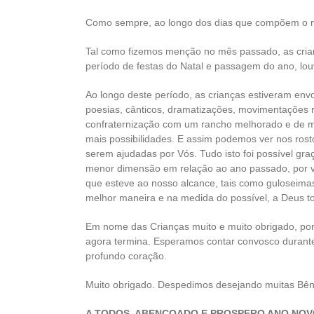
Como sempre, ao longo dos dias que compõem o mê
Tal como fizemos menção no mês passado, as cri
período de festas do Natal e passagem do ano, lo
Ao longo deste período, as crianças estiveram env
poesias, cânticos, dramatizações, movimentações re
confraternização com um rancho melhorado e de m
mais possibilidades. E assim podemos ver nos rost
serem ajudadas por Vós. Tudo isto foi possível gr
menor dimensão em relação ao ano passado, por vá
que esteve ao nosso alcance, tais como guloseimas
melhor maneira e na medida do possível, a Deus to
Em nome das Crianças muito e muito obrigado, por
agora termina. Esperamos contar convosco durant
profundo coração.
Muito obrigado. Despedimos desejando muitas Bênç
A TODOS, ABENÇOADO E PROSPERO ANO NOVO