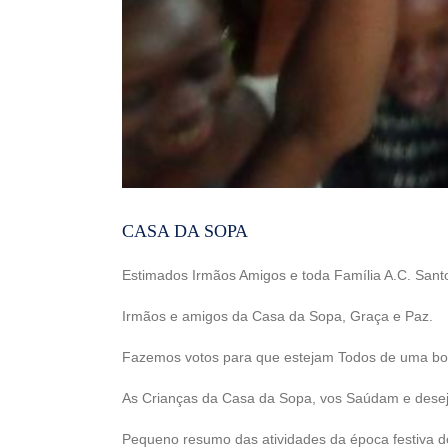
CASA DA SOPA
Estimados Irmãos Amigos e toda Família A.C. Sant
Irmãos e amigos da Casa da Sopa, Graça e Paz.
Fazemos votos para que estejam Todos de uma boa
As Crianças da Casa da Sopa, vos Saúdam e deseja
Pequeno resumo das atividades da época festiva do