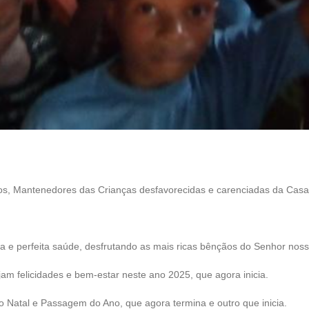
os, Mantenedores das Crianças desfavorecidas e carenciadas da Casa
 e perfeita saúde, desfrutando as mais ricas bênçãos do Senhor nos
m felicidades e bem-estar neste ano 2025, que agora inicia.
 Natal e Passagem do Ano, que agora termina e outro que inicia.